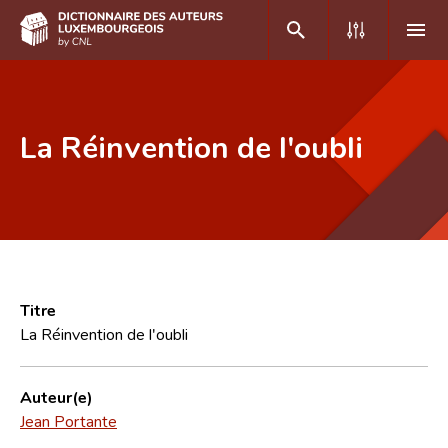
DE
FR
La Réinvention de l'oubli
Accueil
Auteur(e)s A-Z
Recherche avancée
Foire aux questions
Titre
La Réinvention de l'oubli
CNL
Équipe scientifique
Auteur(e)
Jean Portante
Contact