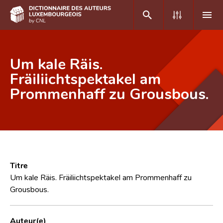
DE
FR
Um kale Räis.
Fräiliichtspektakel am
Prommenhaff zu Grousbous.
Accueil
Auteur(e)s A-Z
Recherche avancée
Foire aux questions
Titre
CNL
Um kale Räis. Fräiliichtspektakel am Prommenhaff zu
Grousbous.
Équipe scientifique
Contact
Auteur(e)