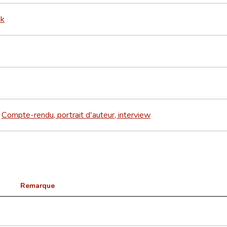
nk
Compte-rendu, portrait d'auteur, interview
>
Remarque