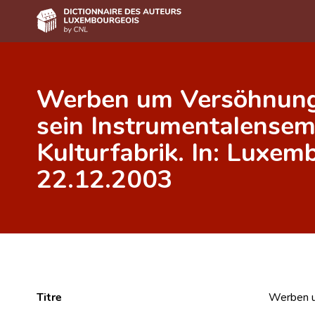
Accueil
Werben um Versöhnung.
Auteur(e)s A-Z
sein Instrumentalensemb
Recherche avancée
Kulturfabrik. In: Luxe
Foire aux questions
22.12.2003
CNL
Équipe scientifique
Contact
Titre
Werben um