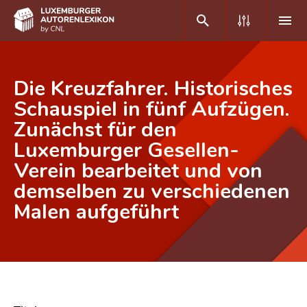
DE
FR
Die Kreuzfahrer. Historisches
Schauspiel in fünf Aufzügen.
Zunächst für den
Home
Luxemburger Gesellen-
Autor(inn)en A-Z
Verein bearbeitet und von
Erweiterte Suche
demselben zu verschiedenen
Malen aufgeführt
Häufige Fragen und Antworten
CNL
Forschungsgruppe
Kontakt