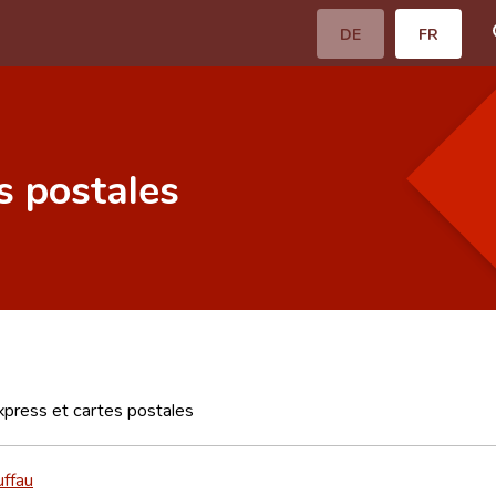
DE
FR
s postales
press et cartes postales
uffau