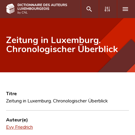
DE
FR
Zeitung in Luxemburg.
Chronologischer Überblick
Accueil
Auteur(e)s A-Z
Recherche avancée
Foire aux questions
Titre
Zeitung in Luxemburg. Chronologischer Überblick
CNL
Équipe scientifique
Auteur(e)
Evy Friedrich
Contact