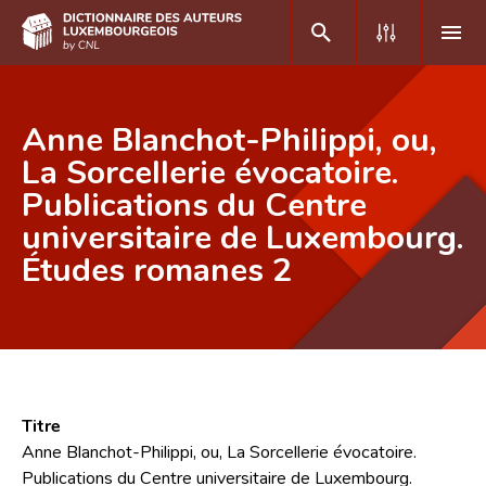
DE
FR
Anne Blanchot-Philippi, ou,
La Sorcellerie évocatoire.
Publications du Centre
Accueil
universitaire de Luxembourg.
Auteur(e)s A-Z
Études romanes 2
Recherche avancée
Foire aux questions
CNL
Équipe scientifique
Titre
Anne Blanchot-Philippi, ou, La Sorcellerie évocatoire.
Contact
Publications du Centre universitaire de Luxembourg.