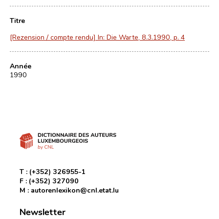
Titre
[Rezension / compte rendu] In: Die Warte, 8.3.1990, p. 4
Année
1990
T :
(+352) 326955-1
F :
(+352) 327090
M :
autorenlexikon@cnl.etat.lu
Newsletter