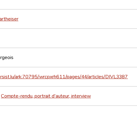
artheiser
rgeois
ersist.lu/ark:70795/wrcpxrh611/pages/44/articles/DIVL3387
Compte-rendu, portrait d'auteur, interview
>