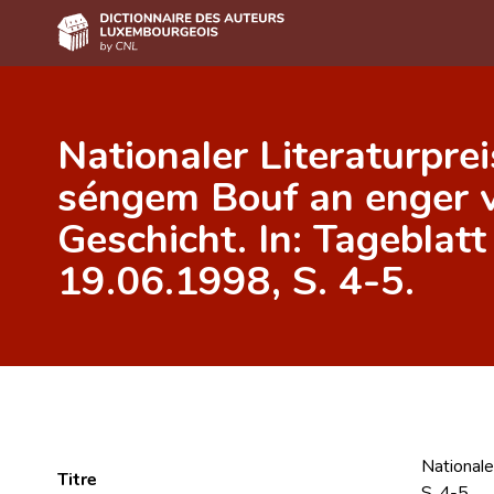
Accueil
Nationaler Literaturpre
Auteur(e)s A-Z
séngem Bouf an enger 
Recherche avancée
Geschicht. In: Tageblatt
Foire aux questions
19.06.1998, S. 4-5.
CNL
Équipe scientifique
Contact
Nationale
Titre
S. 4-5.