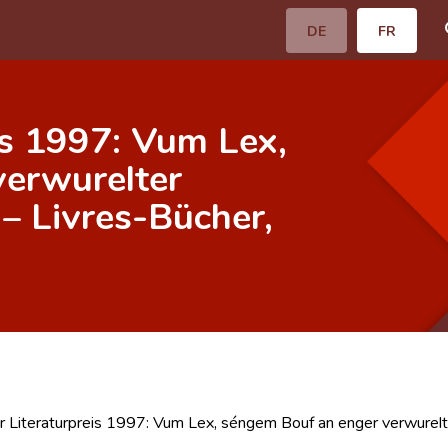
DE
FR
is 1997: Vum Lex,
verwurelter
 – Livres-Bücher,
r Literaturpreis 1997: Vum Lex, séngem Bouf an enger verwurelte