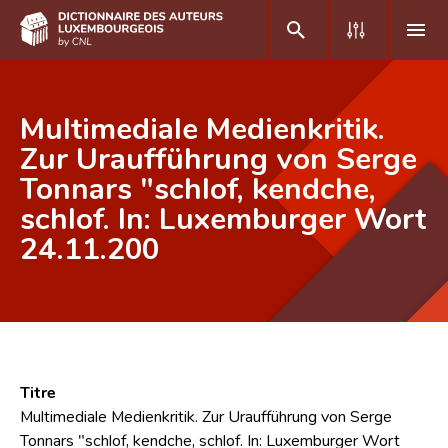
DE
FR
Multimediale Medienkritik.
Zur Uraufführung von Serge
Tonnars "schlof, kendche,
Accueil
schlof. In: Luxemburger Wort
Auteur(e)s A-Z
24.11.200
Recherche avancée
Foire aux questions
CNL
Équipe scientifique
Titre
Multimediale Medienkritik. Zur Uraufführung von Serge
Contact
Tonnars "schlof, kendche, schlof. In: Luxemburger Wort