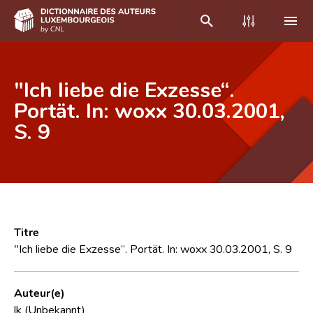
DE
FR
"Ich liebe die Exzesse“.
Portät. In: woxx 30.03.2001,
S. 9
Accueil
Auteur(e)s A-Z
Recherche avancée
Foire aux questions
Titre
CNL
"Ich liebe die Exzesse“. Portät. In: woxx 30.03.2001, S. 9
Équipe scientifique
Auteur(e)
Contact
lk (Unbekannt)