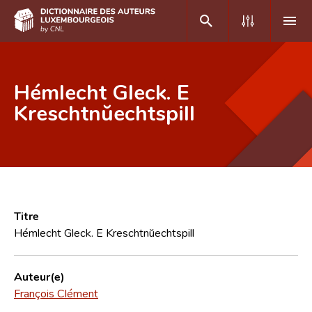
DE
FR
Hémlecht Gleck. E
Kreschtnŭechtspill
Accueil
Auteur(e)s A-Z
Recherche avancée
Foire aux questions
Titre
Hémlecht Gleck. E Kreschtnŭechtspill
CNL
Équipe scientifique
Auteur(e)
François Clément
Contact