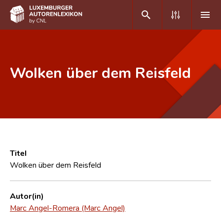
DE
FR
Wolken über dem Reisfeld
Home
Autor(inn)en A-Z
Erweiterte Suche
Häufige Fragen und Antworten
Titel
Wolken über dem Reisfeld
CNL
Forschungsgruppe
Autor(in)
Marc Angel-Romera (Marc Angel)
Kontakt