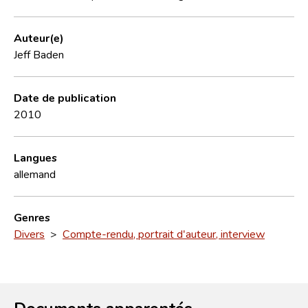
Auteur(e)
Jeff Baden
Date de publication
2010
Langues
allemand
Genres
Divers
>
Compte-rendu, portrait d'auteur, interview
Documents apparentés