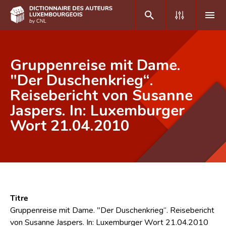
DE
FR
Gruppenreise mit Dame.
"Der Duschenkrieg“.
Reisebericht von Susanne
Accueil
Jaspers. In: Luxemburger
Auteur(e)s A-Z
Wort 21.04.2010
Recherche avancée
Foire aux questions
CNL
Équipe scientifique
Titre
Gruppenreise mit Dame. "Der Duschenkrieg“. Reisebericht
Contact
von Susanne Jaspers. In: Luxemburger Wort 21.04.2010