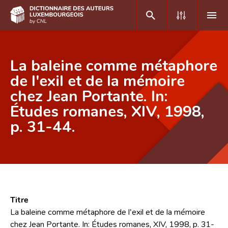
DE
FR
La baleine comme métaphore
de l'exil et de la mémoire
chez Jean Portante. In:
Accueil
Études romanes, XIV, 1998,
Auteur(e)s A-Z
p. 31-44.
Recherche avancée
Foire aux questions
CNL
Équipe scientifique
Titre
La baleine comme métaphore de l'exil et de la mémoire
Contact
chez Jean Portante. In: Études romanes, XIV, 1998, p. 31-