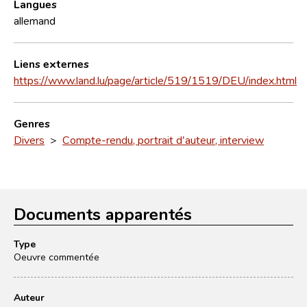
Langues
allemand
Liens externes
https://www.land.lu/page/article/519/1519/DEU/index.html
Genres
Divers
>
Compte-rendu, portrait d'auteur, interview
Documents apparentés
Type
Oeuvre commentée
Auteur