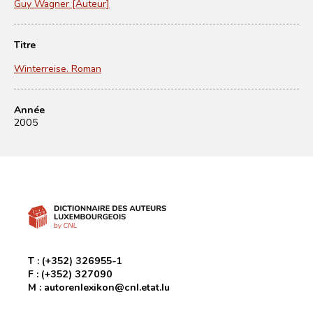
Guy Wagner [Auteur]
Titre
Winterreise. Roman
Année
2005
T :
(+352) 326955-1
F :
(+352) 327090
M :
autorenlexikon@cnl.etat.lu