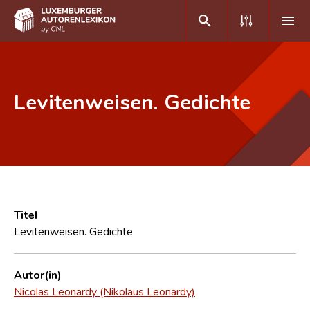
DE
FR
Levitenweisen. Gedichte
Home
Autor(inn)en A-Z
Erweiterte Suche
Häufige Fragen und Antworten
Titel
Levitenweisen. Gedichte
CNL
Forschungsgruppe
Autor(in)
Nicolas Leonardy (Nikolaus Leonardy)
Kontakt