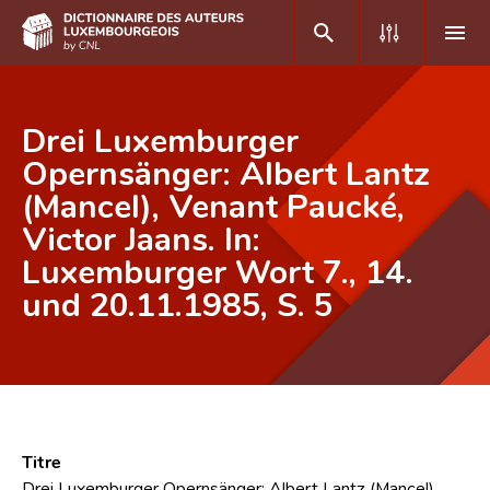
DE
FR
Drei Luxemburger
Opernsänger: Albert Lantz
(Mancel), Venant Paucké,
Accueil
Victor Jaans. In:
Auteur(e)s A-Z
Luxemburger Wort 7., 14.
Recherche avancée
und 20.11.1985, S. 5
Foire aux questions
CNL
Équipe scientifique
Titre
Contact
Drei Luxemburger Opernsänger: Albert Lantz (Mancel),