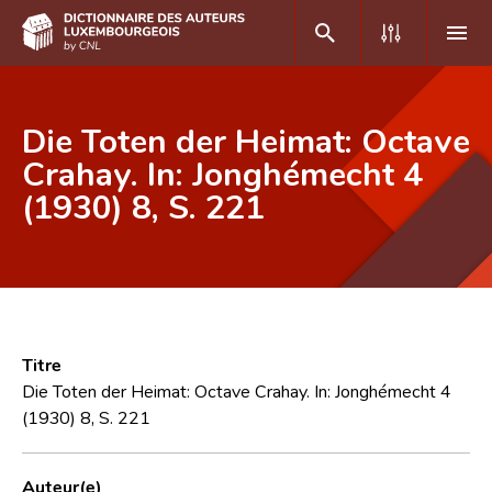
DE
FR
Die Toten der Heimat: Octave
Crahay. In: Jonghémecht 4
(1930) 8, S. 221
Accueil
Auteur(e)s A-Z
Recherche avancée
Foire aux questions
Titre
CNL
Die Toten der Heimat: Octave Crahay. In: Jonghémecht 4
(1930) 8, S. 221
Équipe scientifique
Contact
Auteur(e)