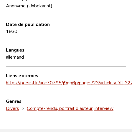
Anonyme (Unbekannt)
Date de publication
1930
Langues
allemand
Liens externes
https://persist.lu/ark:70795/j9gp6p/pages/23/articles/DTL32
Genres
Divers
>
Compte-rendu, portrait d'auteur, interview