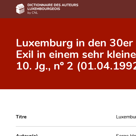
Accueil
Luxemburg in den 30er 
Auteur(e)s A-Z
Exil in einem sehr kleine
Recherche avancée
10. Jg., nº 2 (01.04.199
Foire aux questions
CNL
Équipe scientifique
Contact
Titre
Luxemburg
Auteur(e)
Serge Ho