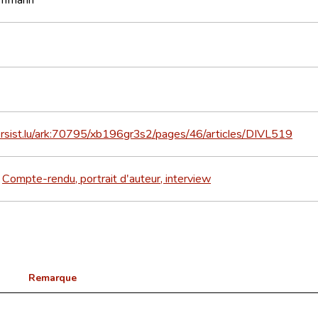
persist.lu/ark:70795/xb196gr3s2/pages/46/articles/DIVL519
Compte-rendu, portrait d'auteur, interview
>
Remarque