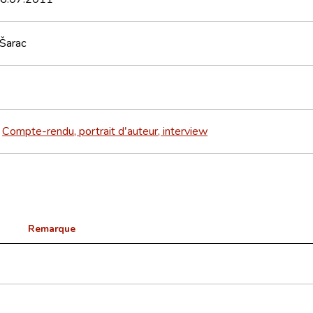
 Šarac
Compte-rendu, portrait d'auteur, interview
>
Remarque