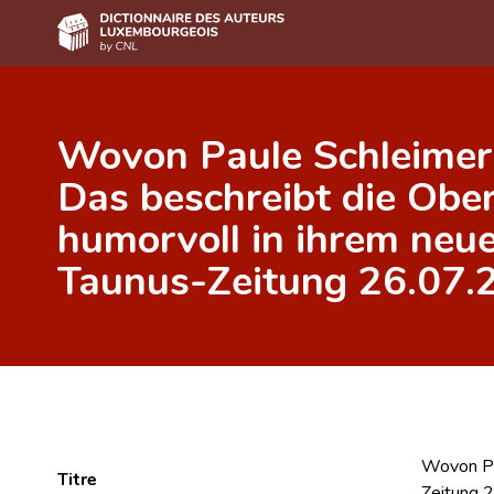
Accueil
Wovon Paule Schleimer 
Auteur(e)s A-Z
Das beschreibt die Ober
Recherche avancée
humorvoll in ihrem neue
Foire aux questions
Taunus-Zeitung 26.07.
CNL
Équipe scientifique
Contact
Wovon Pau
Titre
Zeitung 