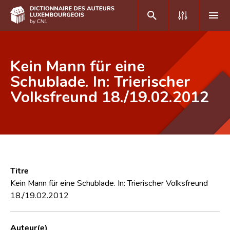
DE
FR
Kein Mann für eine
Schublade. In: Trierischer
Volksfreund 18./19.02.2012
Accueil
Auteur(e)s A-Z
Recherche avancée
Foire aux questions
Titre
CNL
Kein Mann für eine Schublade. In: Trierischer Volksfreund
18./19.02.2012
Équipe scientifique
Contact
Auteur(e)