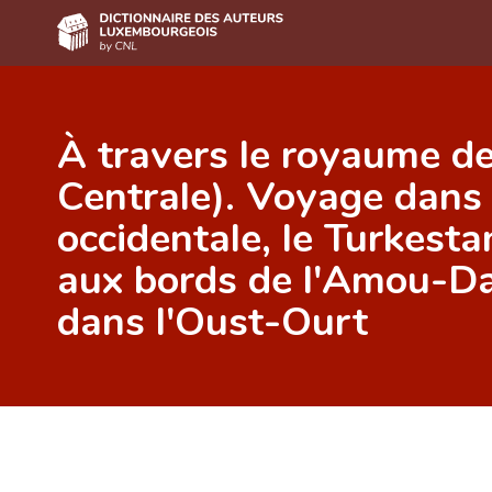
Accueil
À travers le royaume d
Auteur(e)s A-Z
Centrale). Voyage dans 
Recherche avancée
occidentale, le Turkesta
Foire aux questions
aux bords de l'Amou-Dar
CNL
dans l'Oust-Ourt
Équipe scientifique
Contact