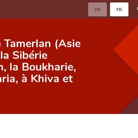
DE
FR
e Tamerlan (Asie
la Sibérie
n, la Boukharie,
ia, à Khiva et