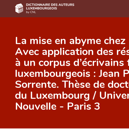
Accueil
La mise en abyme chez 
Auteur(e)s A-Z
Avec application des ré
Recherche avancée
à un corpus d’écrivains
Foire aux questions
luxembourgeois : Jean P
CNL
Sorrente. Thèse de doct
Équipe scientifique
du Luxembourg / Unive
Contact
Nouvelle - Paris 3