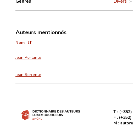
Genres
Divers
Auteurs mentionnés
Nom
Jean Portante
Jean Sorrente
T :
(+352)
F :
(+352)
M :
autore