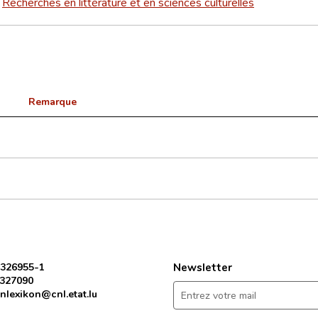
Recherches en littérature et en sciences culturelles
>
Remarque
 326955-1
Newsletter
 327090
nlexikon@cnl.etat.lu