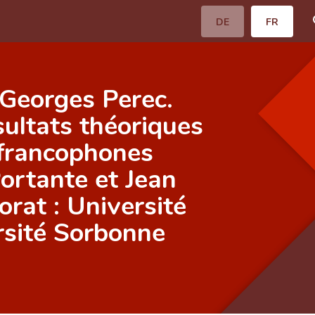
DE
FR
Georges Perec.
sultats théoriques
 francophones
ortante et Jean
orat : Université
rsité Sorbonne