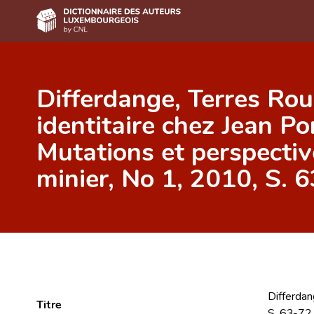
Accueil
Differdange, Terres Rou
Auteur(e)s A-Z
identitaire chez Jean Por
Recherche avancée
Mutations et perspectiv
Foire aux questions
minier, No 1, 2010, S. 
CNL
Équipe scientifique
Contact
Differdan
Titre
S. 63-72