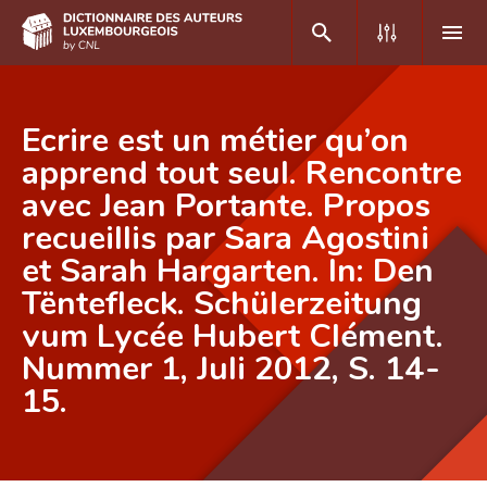
DE
FR
Ecrire est un métier qu’on
apprend tout seul. Rencontre
avec Jean Portante. Propos
Accueil
recueillis par Sara Agostini
Auteur(e)s A-Z
et Sarah Hargarten. In: Den
Recherche avancée
Tëntefleck. Schülerzeitung
vum Lycée Hubert Clément.
Foire aux questions
Nummer 1, Juli 2012, S. 14-
CNL
15.
Équipe scientifique
Contact