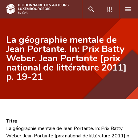
DE
FR
La géographie mentale de
Jean Portante. In: Prix Batty
Weber. Jean Portante [prix
Accueil
national de littérature 2011]
Auteur(e)s A-Z
p. 19-21
Recherche avancée
Foire aux questions
CNL
Équipe scientifique
Titre
La géographie mentale de Jean Portante. In: Prix Batty
Contact
Weber. Jean Portante [prix national de littérature 2011] p.