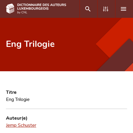
DE
FR
Eng Trilogie
Accueil
Auteur(e)s A-Z
Recherche avancée
Foire aux questions
Titre
Eng Trilogie
CNL
Équipe scientifique
Auteur(e)
Jemp Schuster
Contact