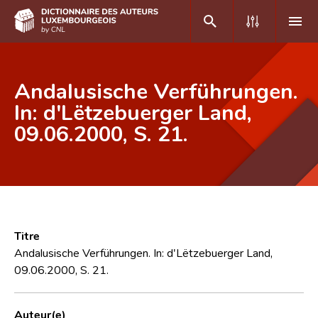
DE
FR
Andalusische Verführungen.
In: d'Lëtzebuerger Land,
09.06.2000, S. 21.
Accueil
Auteur(e)s A-Z
Recherche avancée
Foire aux questions
Titre
CNL
Andalusische Verführungen. In: d'Lëtzebuerger Land,
09.06.2000, S. 21.
Équipe scientifique
Contact
Auteur(e)