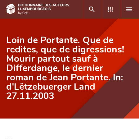
DE
FR
Loin de Portante. Que de
redites, que de digressions!
Mourir partout sauf à
Accueil
Differdange, le dernier
Auteur(e)s A-Z
roman de Jean Portante. In:
Recherche avancée
d'Lëtzebuerger Land
27.11.2003
Foire aux questions
CNL
Équipe scientifique
Contact