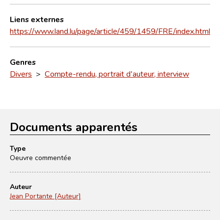
Liens externes
https://www.land.lu/page/article/459/1459/FRE/index.html
Genres
Divers
>
Compte-rendu, portrait d'auteur, interview
Documents apparentés
Type
Oeuvre commentée
Auteur
Jean Portante [Auteur]