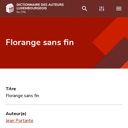
DE
FR
Florange sans fin
Accueil
Auteur(e)s A-Z
Recherche avancée
Foire aux questions
Titre
Florange sans fin
CNL
Équipe scientifique
Auteur(e)
Jean Portante
Contact