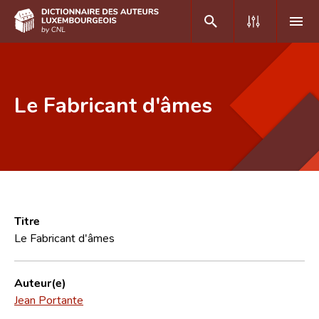
DE
FR
Le Fabricant d'âmes
Accueil
Auteur(e)s A-Z
Recherche avancée
Foire aux questions
Titre
Le Fabricant d'âmes
CNL
Équipe scientifique
Auteur(e)
Jean Portante
Contact