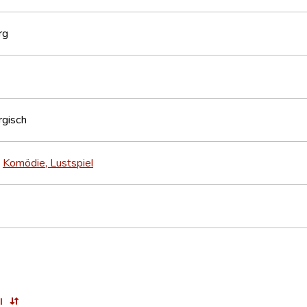
rg
gisch
Komödie, Lustspiel
>
l