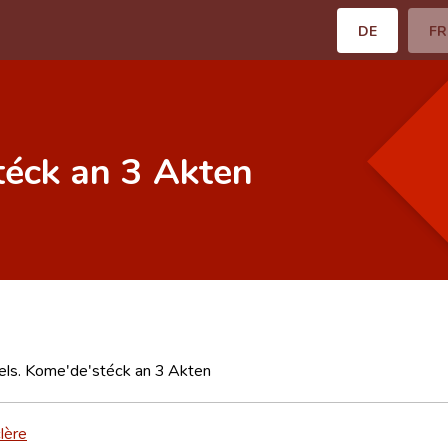
DE
FR
téck an 3 Akten
els. Kome'de'stéck an 3 Akten
lère