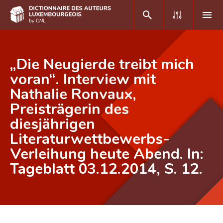
DE
FR
„Die Neugierde treibt mich
voran“. Interview mit
Nathalie Ronvaux,
Accueil
Preisträgerin des
Auteur(e)s A-Z
diesjährigen
Recherche avancée
Literaturwettbewerbs-
Verleihung heute Abend. In:
Foire aux questions
Tageblatt 03.12.2014, S. 12.
CNL
Équipe scientifique
Contact