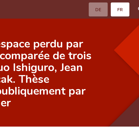
DE
FR
espace perdu par
e comparée de trois
uo Ishiguro, Jean
cak. Thèse
publiquement par
ner