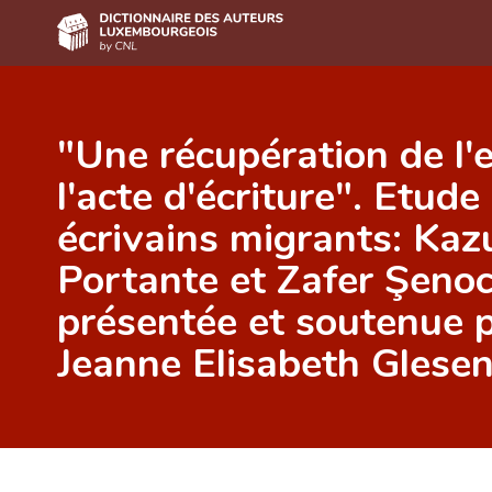
Accueil
"Une récupération de l'
Auteur(e)s A-Z
l'acte d'écriture". Etud
Recherche avancée
écrivains migrants: Kaz
Foire aux questions
Portante et Zafer Şeno
CNL
présentée et soutenue 
Équipe scientifique
Jeanne Elisabeth Glese
Contact