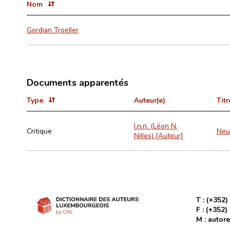
Nom
Gordian Troeller
Documents apparentés
Type
Auteur(e)
Titr
l.n.n. (Léon N.
Critique
Neue
Nilles) [Auteur]
T :
(+352)
F :
(+352)
M :
autore