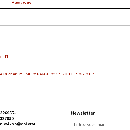
Remarque
e
 Bücher: Im Exil. In: Revue, nº 47, 20.11.1986, p.62.
 326955-1
Newsletter
 327090
nlexikon@cnl.etat.lu