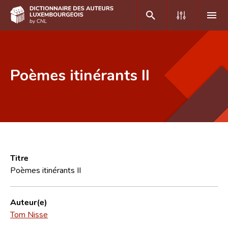
DE
FR
Poèmes itinérants II
Accueil
Auteur(e)s A-Z
Recherche avancée
Foire aux questions
Titre
Poèmes itinérants II
CNL
Équipe scientifique
Auteur(e)
Tom Nisse
Contact