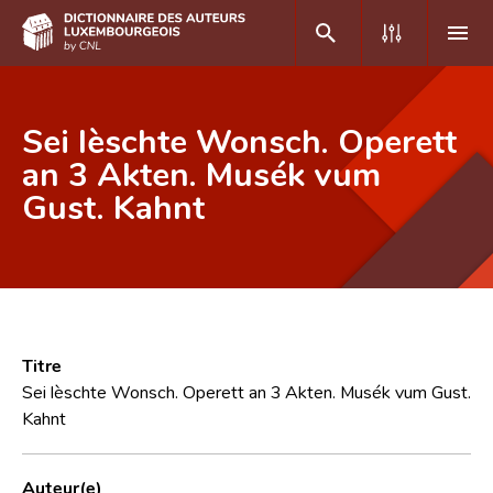
DE
FR
Sei lèschte Wonsch. Operett
an 3 Akten. Musék vum
Gust. Kahnt
Accueil
Auteur(e)s A-Z
Recherche avancée
Foire aux questions
Titre
CNL
Sei lèschte Wonsch. Operett an 3 Akten. Musék vum Gust.
Kahnt
Équipe scientifique
Contact
Auteur(e)