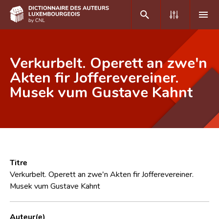
DE
FR
Verkurbelt. Operett an zwe'n
Akten fir Jofferevereiner.
Musek vum Gustave Kahnt
Accueil
Auteur(e)s A-Z
Recherche avancée
Foire aux questions
Titre
CNL
Verkurbelt. Operett an zwe'n Akten fir Jofferevereiner.
Musek vum Gustave Kahnt
Équipe scientifique
Contact
Auteur(e)