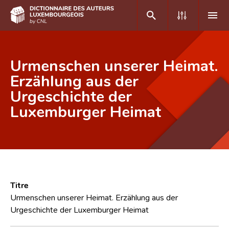
DE
FR
Urmenschen unserer Heimat.
Erzählung aus der
Urgeschichte der
Accueil
Luxemburger Heimat
Auteur(e)s A-Z
Recherche avancée
Foire aux questions
CNL
Titre
Équipe scientifique
Urmenschen unserer Heimat. Erzählung aus der
Urgeschichte der Luxemburger Heimat
Contact