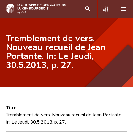
DE
FR
Tremblement de vers.
Nouveau recueil de Jean
Portante. In: Le Jeudi,
Accueil
30.5.2013, p. 27.
Auteur(e)s A-Z
Recherche avancée
Foire aux questions
CNL
Titre
Équipe scientifique
Tremblement de vers. Nouveau recueil de Jean Portante.
In: Le Jeudi, 30.5.2013, p. 27.
Contact