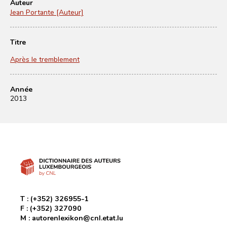
Auteur
Jean Portante [Auteur]
Titre
Après le tremblement
Année
2013
T :
(+352) 326955-1
F :
(+352) 327090
M :
autorenlexikon@cnl.etat.lu