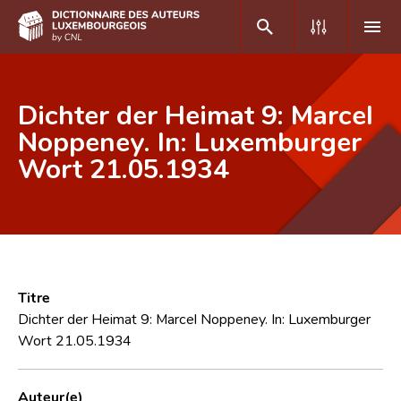
DE
FR
Dichter der Heimat 9: Marcel
Noppeney. In: Luxemburger
Wort 21.05.1934
Accueil
Auteur(e)s A-Z
Recherche avancée
Foire aux questions
Titre
CNL
Dichter der Heimat 9: Marcel Noppeney. In: Luxemburger
Wort 21.05.1934
Équipe scientifique
Contact
Auteur(e)