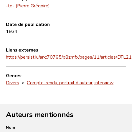
-te- (Pierre Grégoire)
Date de publication
1934
Liens externes
https://persist.lu/ark:70795/p8zmfx/pages/11/articles/DTL2
Genres
Divers
>
Compte-rendu, portrait d'auteur, interview
Auteurs mentionnés
Nom