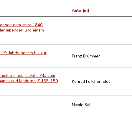
Autor(in)
er seit dem Jahre 1840
der lebenden und einem
19. Jahrhunderts bis zur
Franz Brümmer
hichte eines Novalis-Zitats im
omantik und Moderne, S.135-159
Konrad Feilchenfeldt
Nicole Sahl