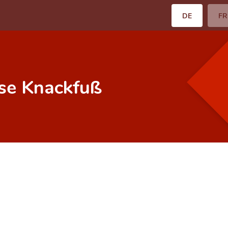
DE
FR
ise Knackfuß