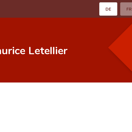
DE
FR
rice Letellier