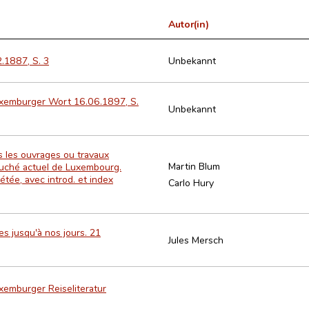
Autor(in)
2.1887, S. 3
Unbekannt
Luxemburger Wort 16.06.1897, S.
Unbekannt
s les ouvrages ou travaux
Martin Blum
Duché actuel de Luxembourg.
étée, avec introd. et index
Carlo Hury
s jusqu'à nos jours. 21
Jules Mersch
xemburger Reiseliteratur