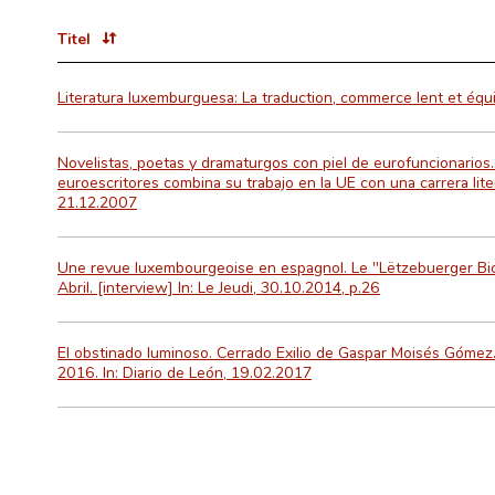
Titel
Literatura luxemburguesa: La traduction, commerce lent et équi
Novelistas, poetas y dramaturgos con piel de eurofuncionarios
euroescritores combina su trabajo en la UE con una carrera litera
21.12.2007
Une revue luxembourgeoise en espagnol. Le "Lëtzebuerger Bic
Abril. [interview] In: Le Jeudi, 30.10.2014, p.26
El obstinado luminoso. Cerrado Exilio de Gaspar Moisés Gómez.
2016. In: Diario de León, 19.02.2017