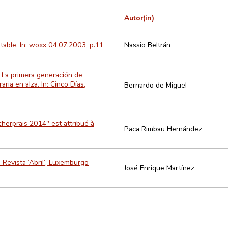
Autor(in)
table. In: woxx 04.07.2003, p.11
Nassio Beltrán
. La primera generación de
ria en alza. In: Cinco Días,
Bernardo de Miguel
herpräis 2014" est attribué à
Paca Rimbau Hernández
 Revista ‘Abril’, Luxemburgo
José Enrique Martínez