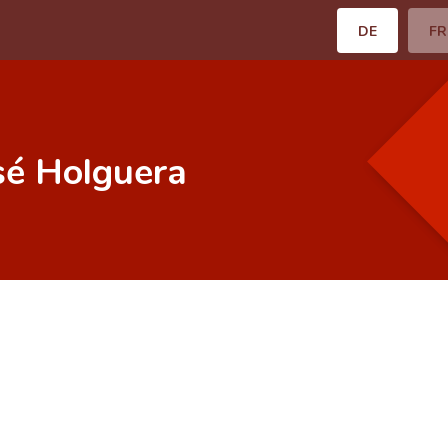
DE
FR
sé Holguera