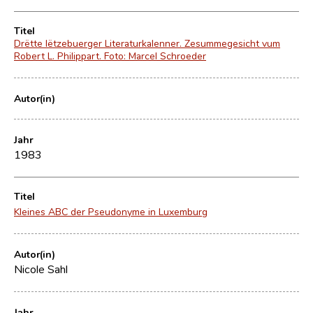
Titel
Drëtte lëtzebuerger Literaturkalenner. Zesummegesicht vum
Robert L. Philippart. Foto: Marcel Schroeder
Autor(in)
Jahr
1983
Titel
Kleines ABC der Pseudonyme in Luxemburg
Autor(in)
Nicole Sahl
Jahr