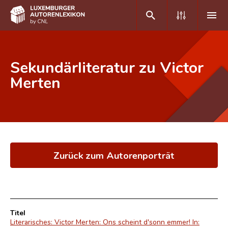
DE
FR
Sekundärliteratur zu Victor
Merten
Home
Autor(inn)en A-Z
Erweiterte Suche
Zurück zum Autorenporträt
Häufige Fragen und Antworten
CNL
Forschungsgruppe
Titel
Kontakt
Literarisches: Victor Merten: Ons scheint d'sonn emmer! In: