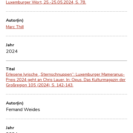
Luxemburger Wort, 25.-25.05.2024, S. 78.
Autor(in)
Marc Thill
Jahr
2024
Titel
Erlesene lyrische „Sternschnuppen“: Luxemburger Mameranus-
Preis 2024 geht an Chris Lauer. In: Opus. Das Kulturmagazin der
Großregion 105 (2024), S. 142-143.
Autor(in)
Fernand Weides
Jahr