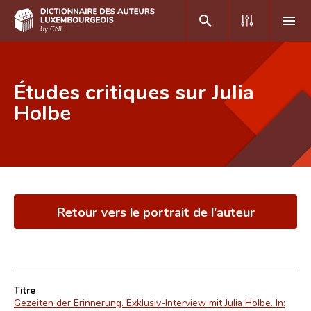
DE
FR
Études critiques sur Julia
Holbe
Accueil
Auteur(e)s A-Z
Recherche avancée
Retour vers le portrait de l'auteur
Foire aux questions
CNL
Équipe scientifique
Titre
Contact
Gezeiten der Erinnerung. Exklusiv-Interview mit Julia Holbe. In: