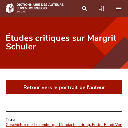
DE
FR
Études critiques sur Margrit
Schuler
Accueil
Auteur(e)s A-Z
Recherche avancée
Retour vers le portrait de l'auteur
Foire aux questions
CNL
Équipe scientifique
Titre
Contact
Geschichte der Luxemburger Mundartdichtung. Erster Band: Von