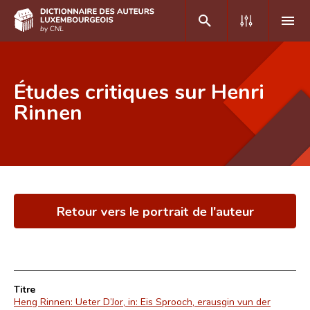
DE
FR
Études critiques sur Henri
Rinnen
Accueil
Auteur(e)s A-Z
Recherche avancée
Retour vers le portrait de l'auteur
Foire aux questions
CNL
Équipe scientifique
Titre
Contact
Heng Rinnen: Ueter D’Jor, in: Eis Sprooch, erausgin vun der