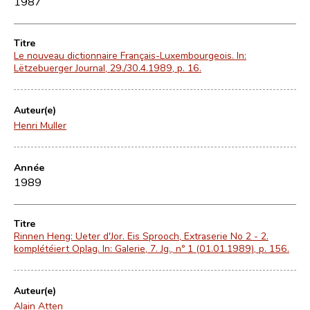
1987
Titre
Le nouveau dictionnaire Français-Luxembourgeois. In:
Lëtzebuerger Journal, 29./30.4.1989, p. 16.
Auteur(e)
Henri Muller
Année
1989
Titre
Rinnen Heng: Ueter d'Jor. Eis Sprooch, Extraserie No 2 - 2.
komplétéiert Oplag. In: Galerie, 7. Jg., nº 1 (01.01.1989), p. 156.
Auteur(e)
Alain Atten