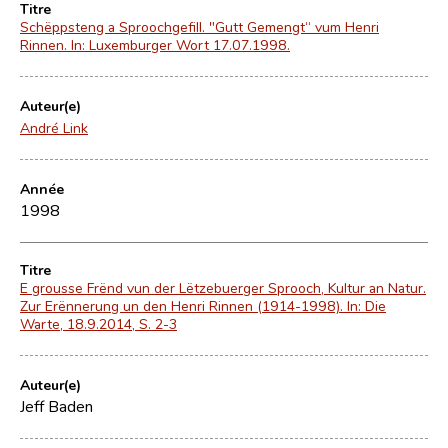
Titre
Schëppsteng a Sproochgefill. "Gutt Gemengt“ vum Henri
Rinnen. In: Luxemburger Wort 17.07.1998.
Auteur(e)
André Link
Année
1998
Titre
E grousse Frënd vun der Lëtzebuerger Sprooch, Kultur an Natur.
Zur Erënnerung un den Henri Rinnen (1914-1998). In: Die
Warte, 18.9.2014, S. 2-3
Auteur(e)
Jeff Baden