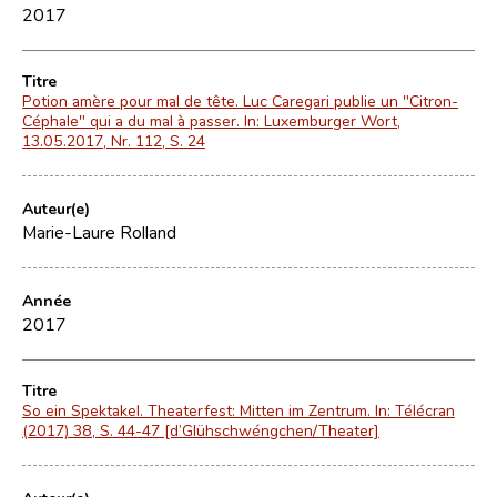
2017
Titre
Potion amère pour mal de tête. Luc Caregari publie un "Citron-
Céphale" qui a du mal à passer. In: Luxemburger Wort,
13.05.2017, Nr. 112, S. 24
Auteur(e)
Marie-Laure Rolland
Année
2017
Titre
So ein Spektakel. Theaterfest: Mitten im Zentrum. In: Télécran
(2017) 38, S. 44-47 [d’Glühschwéngchen/Theater]