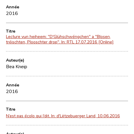
Année
2016
Titre
Lecture vun heiheem: "D'Glühschwéngchen" a "Blosen,
tréischten, Plooschter drop". In: RTL 17.07.2016 [Online]
Auteur(e)
Bea Kneip
Année
2016
Titre
N’est pas écolo qui l’dit. In: d'Lëtzebuerger Land, 10.06.2016
Auteur(e)