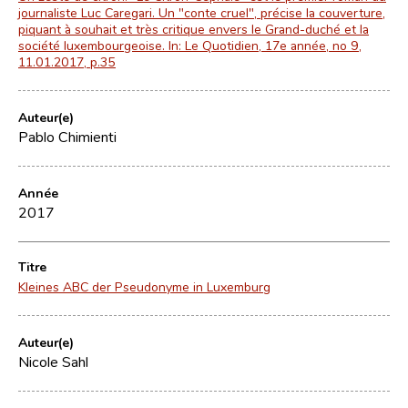
journaliste Luc Caregari. Un "conte cruel", précise la couverture,
piquant à souhait et très critique envers le Grand-duché et la
société luxembourgeoise. In: Le Quotidien, 17e année, no 9,
11.01.2017, p.35
Auteur(e)
Pablo Chimienti
Année
2017
Titre
Kleines ABC der Pseudonyme in Luxemburg
Auteur(e)
Nicole Sahl