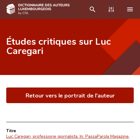
DE
FR
Études critiques sur Luc
Caregari
Accueil
Auteur(e)s A-Z
Recherche avancée
Retour vers le portrait de l'auteur
Foire aux questions
CNL
Équipe scientifique
Titre
Contact
Luc Caregari, professione giornalista. In: PassaParola Magazine,