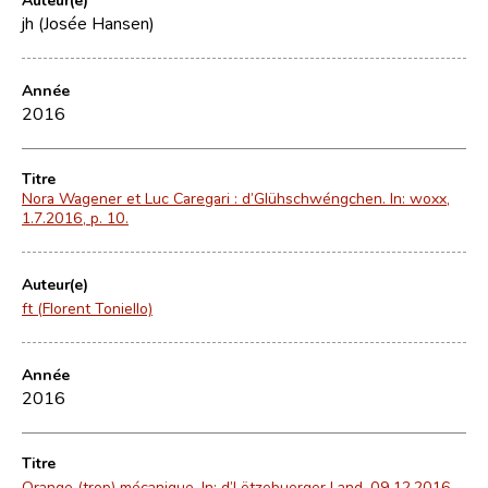
jh (Josée Hansen)
Année
2016
Titre
Nora Wagener et Luc Caregari : d’Glühschwéngchen. In: woxx,
1.7.2016, p. 10.
Auteur(e)
ft (Florent Toniello)
Année
2016
Titre
Orange (trop) mécanique. In: d’Lëtzebuerger Land, 09.12.2016